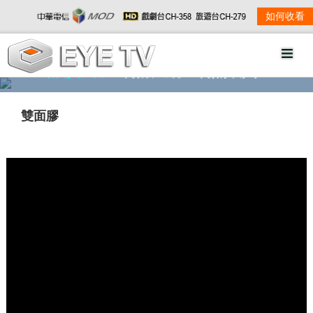
如何收看
精彩影音
劇情大綱
劇照欣賞
雙面膠
w