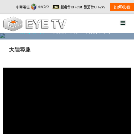
如何收看
精彩影音
劇情大綱
劇照欣賞
大陸尋趣
w