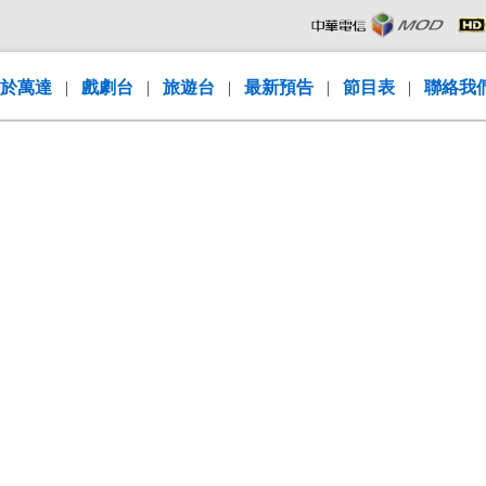
於萬達
|
戲劇台
|
旅遊台
|
最新預告
|
節目表
|
聯絡我