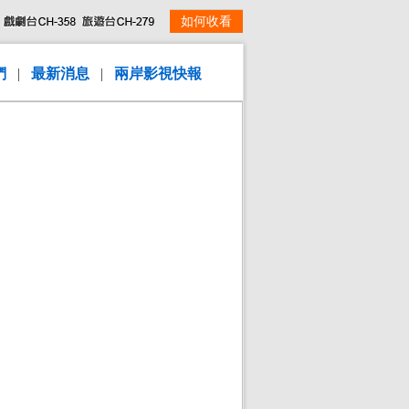
如何收看
們
|
最新消息
|
兩岸影視快報