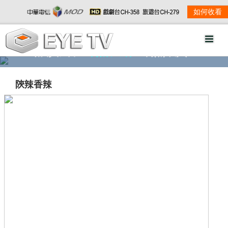
如何收看
精彩影音
劇情大綱
劇照欣賞
陝辣香辣