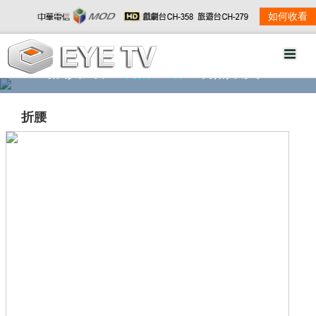
如何收看
精彩影音
劇情大綱
劇照欣賞
折腰