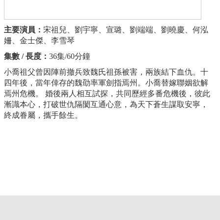
主要演員：
宋祖兒、劉宇寧、宣璐、劉端端、劉曉慶、何泓
姍、金士傑、李雪琴
集數 / 長度：
36集/60分鐘
小喬祖父曾因陣前撤兵致魏氏祖孫被害，兩族結下血仇。十
四年後，當年倖存的魏劭率軍劍指焉州。小喬替嫁聯姻欲解
焉州危機。 婚後兩人相互試探，共同歷經多番危機後，彼此
漸識本心，打破世仇隔閡互通心意，為天下蒼生謀取安寧，
終成眷屬，攜手餘生。