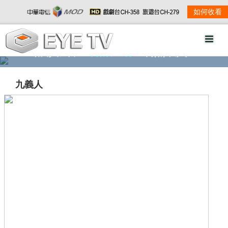
如何收看
精彩影音
劇情大綱
劇照欣賞
九義人