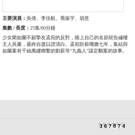
主要演員：
吳倩、李佳航、喬振宇、胡意
集數 / 長度：
25集/60分鐘
少女藺如蘭不顧摯友孟宛的反對，賭上自己的名節狀告繡樓
主人吳廉，最終自盡以證清白。孟宛卧薪嚐膽七年，集結與
如蘭案有千絲萬縷聯繫的劉薪等“九義人”謀定翻案的故事。