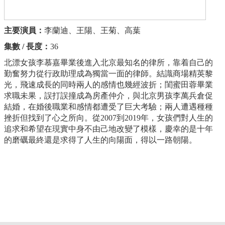
主要演員：
李蘭迪、王陽、王菊、高葉
集數 / 長度：
36
北漂女孩李慕嘉畢業後進入北京最知名的律所，靠着自己的
勤奮努力從行政助理成為獨當一面的律師。結識商場精英黎
光，飛速成長的同時兩人的感情也幾經波折；閨蜜田蓉畢業
求職未果，誤打誤撞成為房產仲介，與北京男孩李萬兵倉促
結婚，在婚後職業和感情都遭受了巨大考驗；兩人遭遇種種
挫折但找到了心之所向。從2007到2019年，女孩們對人生的
追求和希望在現實中身不由己地改變了模樣，慶幸的是十年
的磨礪最終還是求得了人生的向陽面，得以一路朝陽。