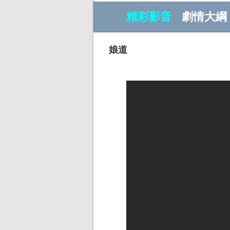
精彩影音
劇情大綱
娘道
w