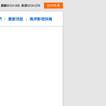
如何收看
們
|
最新消息
|
兩岸影視快報