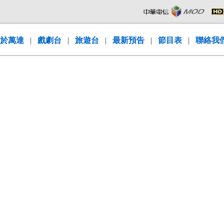
於萬達
|
戲劇台
|
旅遊台
|
最新預告
|
節目表
|
聯絡我