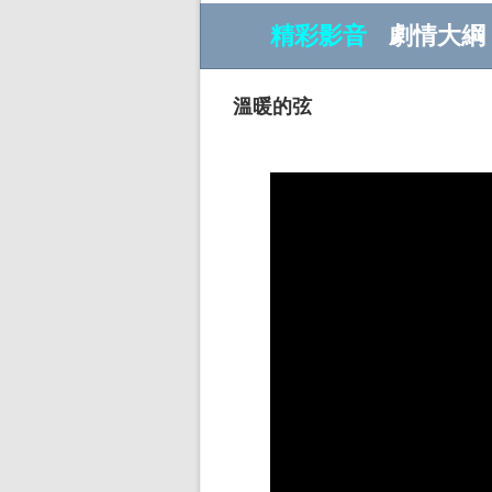
精彩影音
劇情大綱
溫暖的弦
w