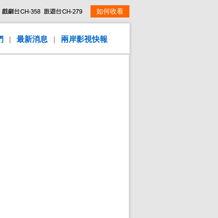
如何收看
們
|
最新消息
|
兩岸影視快報