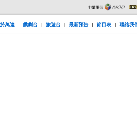
於萬達
|
戲劇台
|
旅遊台
|
最新預告
|
節目表
|
聯絡我