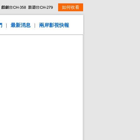
如何收看
們
|
最新消息
|
兩岸影視快報