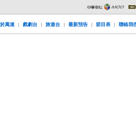
於萬達
|
戲劇台
|
旅遊台
|
最新預告
|
節目表
|
聯絡我