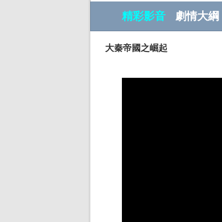
精彩影音
劇情大綱
大秦帝國之崛起
w