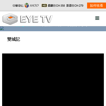
如何收看
精彩影音
劇情大綱
劇照欣賞
雙城記
w