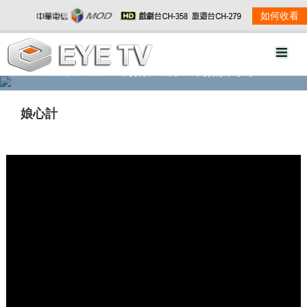
如何收看
精彩影音
劇情大綱
劇照欣賞
娘心計
w