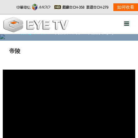
如何收看
精彩影音
劇情大綱
劇照欣賞
帝陵
w