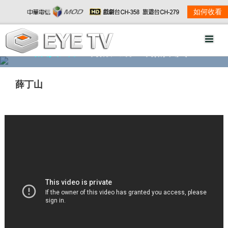
如何收看
精彩影音
劇情大綱
劇照欣賞
薛丁山
w