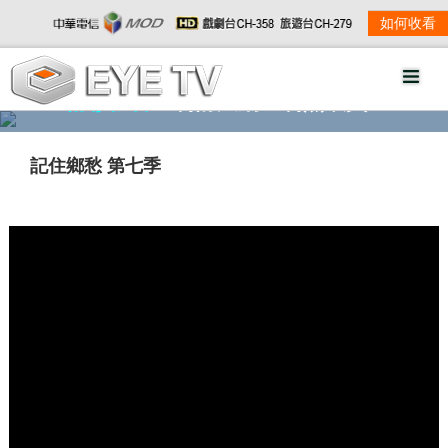
如何收看
精彩影音
劇情大綱
劇照欣賞
記住鄉愁 第七季
w