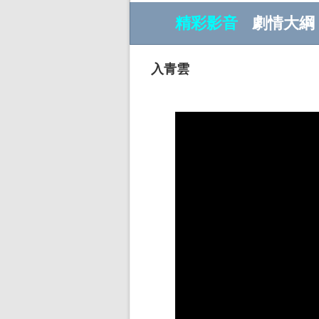
精彩影音
劇情大綱
入青雲
w