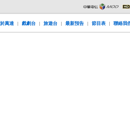
於萬達
|
戲劇台
|
旅遊台
|
最新預告
|
節目表
|
聯絡我