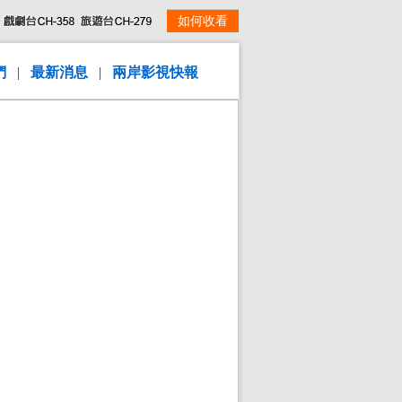
如何收看
們
|
最新消息
|
兩岸影視快報