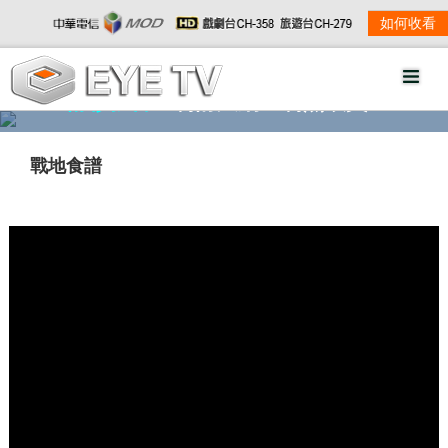
如何收看
精彩影音
劇情大綱
劇照欣賞
戰地食譜
w