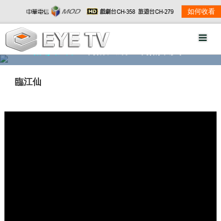
如何收看
精彩影音
劇情大綱
劇照欣賞
臨江仙
w