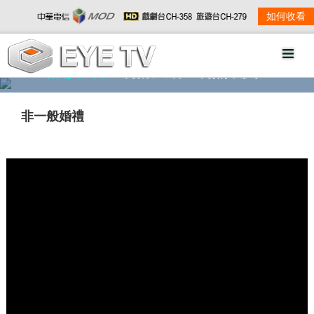
如何收看
精彩影音
劇情大綱
劇照欣賞
非一般婚禮
w