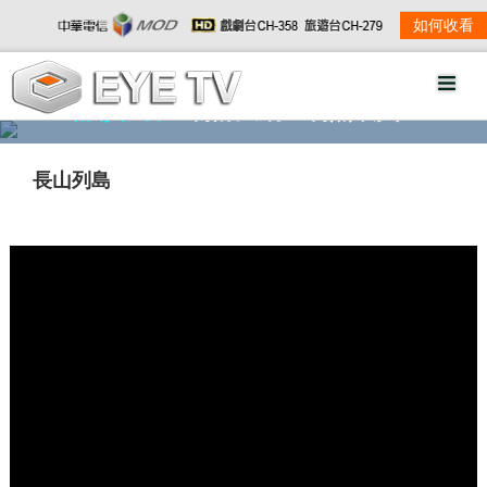
如何收看
精彩影音
劇情大綱
劇照欣賞
長山列島
w