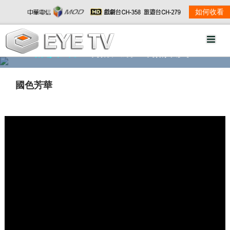
如何收看
精彩影音
劇情大綱
劇照欣賞
國色芳華
w