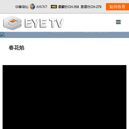
如何收看
精彩影音
劇情大綱
劇照欣賞
春花焰
w