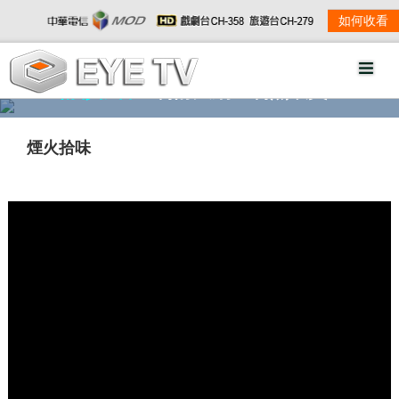
如何收看
精彩影音
劇情大綱
劇照欣賞
煙火拾味
w