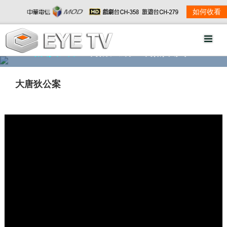
如何收看
精彩影音
劇情大綱
劇照欣賞
大唐狄公案
w