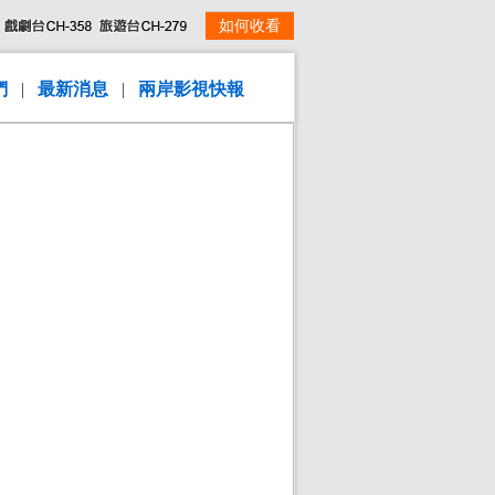
如何收看
們
|
最新消息
|
兩岸影視快報