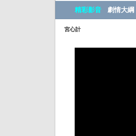
精彩影音
劇情大綱
宮心計
w