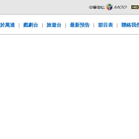
於萬達
|
戲劇台
|
旅遊台
|
最新預告
|
節目表
|
聯絡我