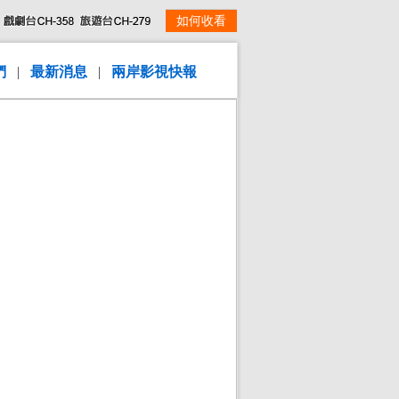
如何收看
們
|
最新消息
|
兩岸影視快報