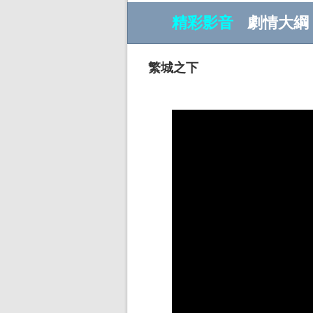
精彩影音
劇情大綱
繁城之下
w