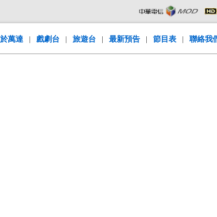
於萬達
|
戲劇台
|
旅遊台
|
最新預告
|
節目表
|
聯絡我