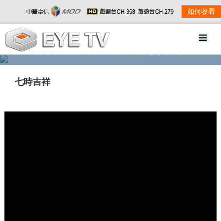
如何收看
精彩影音
劇情大綱
劇照欣賞
七時吉祥
w