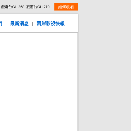
如何收看
們
|
最新消息
|
兩岸影視快報