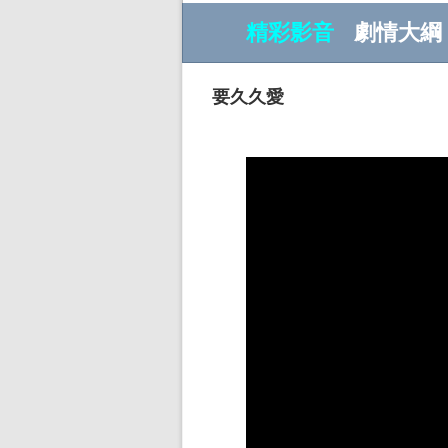
精彩影音
劇情大綱
要久久愛
w