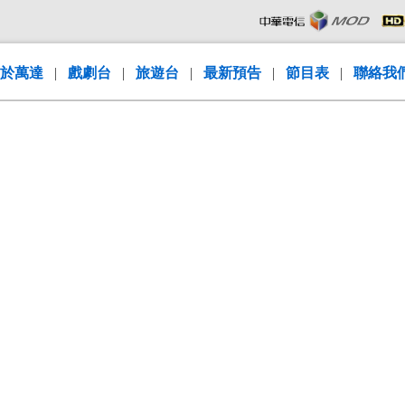
於萬達
|
戲劇台
|
旅遊台
|
最新預告
|
節目表
|
聯絡我