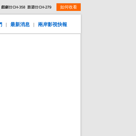
如何收看
們
|
最新消息
|
兩岸影視快報