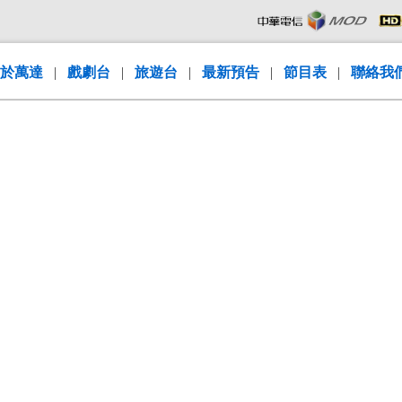
於萬達
|
戲劇台
|
旅遊台
|
最新預告
|
節目表
|
聯絡我