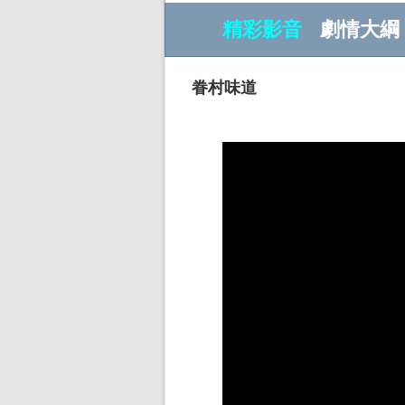
精彩影音
劇情大綱
眷村味道
w