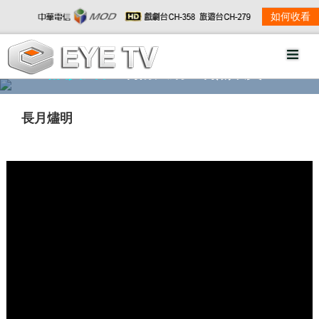
如何收看
精彩影音
劇情大綱
劇照欣賞
長月燼明
w