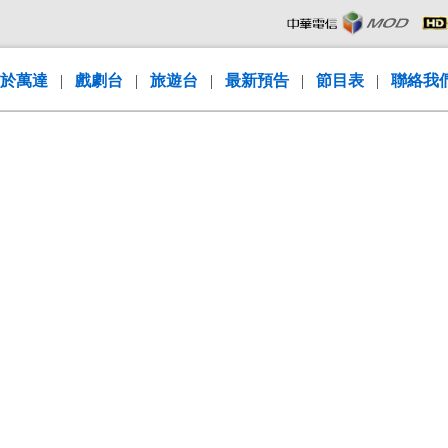
於萬達
|
戲劇台
|
旅遊台
|
最新預告
|
節目表
|
聯絡我