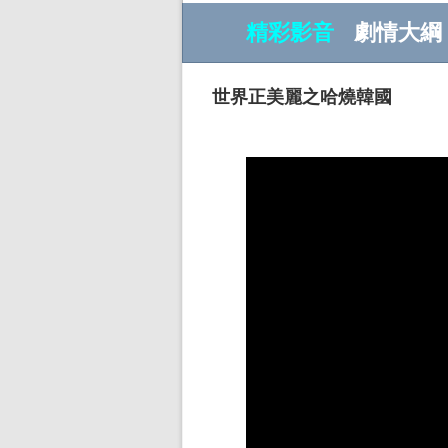
精彩影音
劇情大綱
世界正美麗之哈燒韓國
w