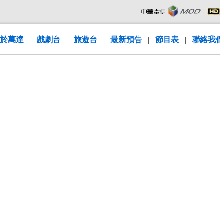
於萬達
|
戲劇台
|
旅遊台
|
最新預告
|
節目表
|
聯絡我