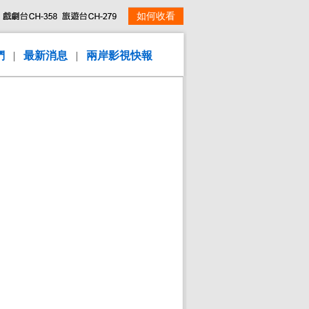
如何收看
們
|
最新消息
|
兩岸影視快報