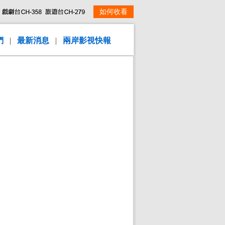
如何收看
們
|
最新消息
|
兩岸影視快報