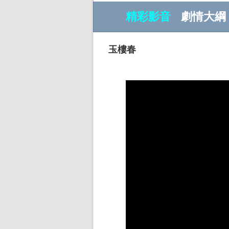
精彩影音
劇情大綱
玉樓春
w