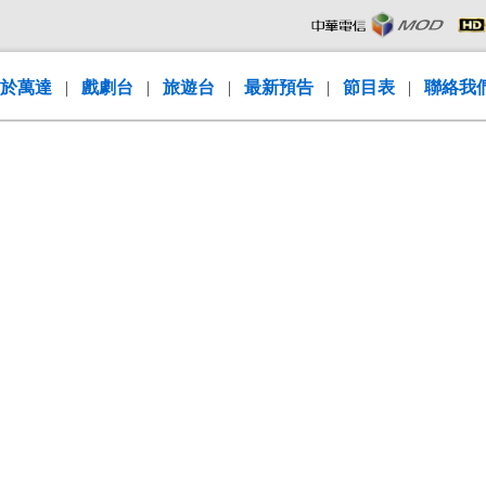
於萬達
|
戲劇台
|
旅遊台
|
最新預告
|
節目表
|
聯絡我