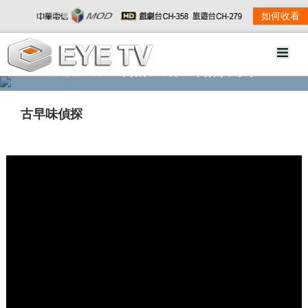
如何收看
精彩影音
劇情大綱
劇照欣賞
古早味偵探
w