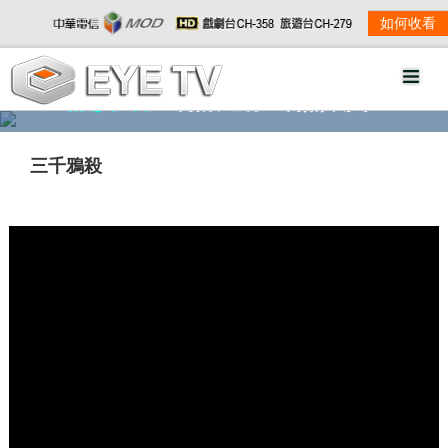
如何收看
精彩影音
劇情大綱
劇照欣賞
三千鴉殺
w