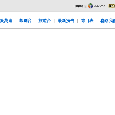
於萬達
|
戲劇台
|
旅遊台
|
最新預告
|
節目表
|
聯絡我