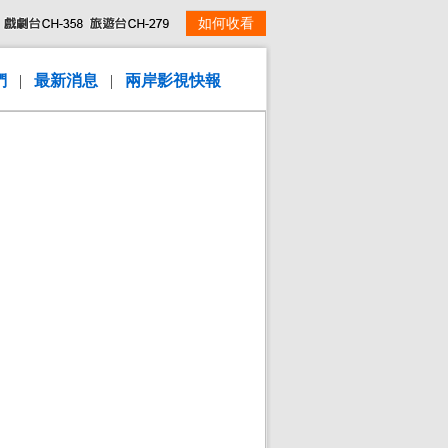
如何收看
們
|
最新消息
|
兩岸影視快報