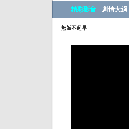
精彩影音
劇情大綱
無飯不起早
w