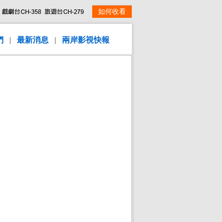
如何收看
們
|
最新消息
|
兩岸影視快報