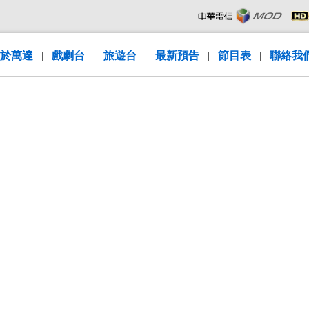
於萬達
|
戲劇台
|
旅遊台
|
最新預告
|
節目表
|
聯絡我