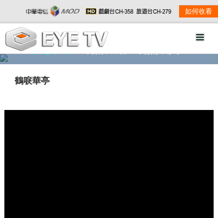
如何收看
精彩影音
劇情大綱
劇照欣賞
鶴唳華亭
w