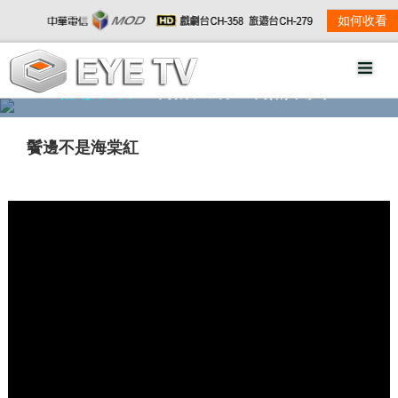
如何收看
精彩影音
劇情大綱
劇照欣賞
鬢邊不是海棠紅
w