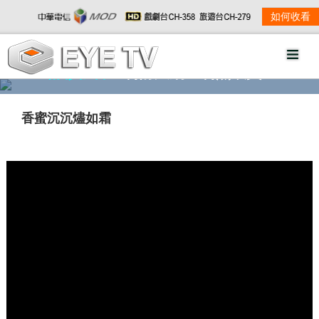
如何收看
精彩影音
劇情大綱
劇照欣賞
香蜜沉沉燼如霜
w