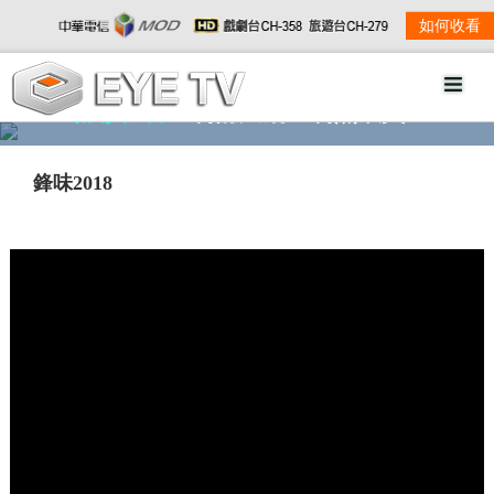
如何收看
精彩影音
劇情大綱
劇照欣賞
鋒味2018
w