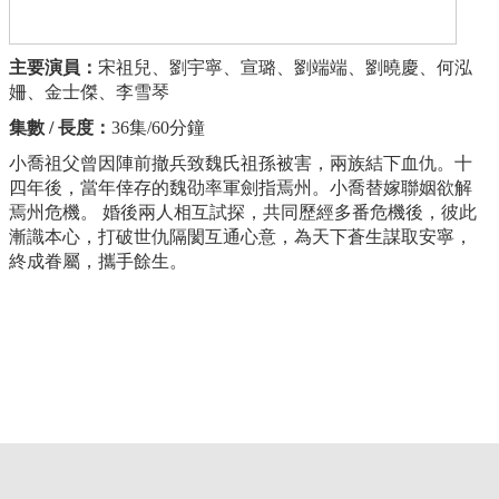
主要演員：
宋祖兒、劉宇寧、宣璐、劉端端、劉曉慶、何泓
姍、金士傑、李雪琴
集數 / 長度：
36集/60分鐘
小喬祖父曾因陣前撤兵致魏氏祖孫被害，兩族結下血仇。十
四年後，當年倖存的魏劭率軍劍指焉州。小喬替嫁聯姻欲解
焉州危機。 婚後兩人相互試探，共同歷經多番危機後，彼此
漸識本心，打破世仇隔閡互通心意，為天下蒼生謀取安寧，
終成眷屬，攜手餘生。