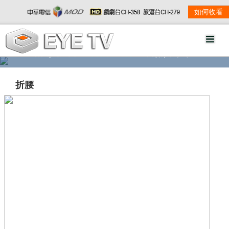
如何收看
精彩影音
劇情大綱
劇照欣賞
折腰