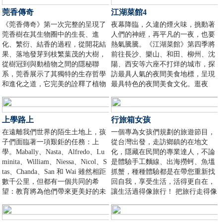
客……肥沃的牧草，飼喂著高原兒
莞香傳奇
江湖菜館4
女賴以為生的牛羊馬匹，也滋潤著
《莞香傳奇》第一次完整的呈現了
夜幕降臨，久違的煙火味，挑動著
他們心靈深處善良淳樸的精神世
莞香樹在其生物圈中的生長、進
人們的神經，再平凡的一夜，也要
界。古老而野性的藏域風情，和這
化、繁衍、結香的過程，從開花結
熱氣騰騰。《江湖菜館》第四季將
片土地的信仰一樣悠遠綿長。在這
果、落地發芽到枝繁葉茂的大樹，
前往長沙、樂山、和田、柳州、沈
里，人群、牛羊、草原、風雪……
從樹冠到與動植物之間的隱秘聯
陽、西安等六座不打烊的城市，探
共同譜寫著人性與生命之歌。
系，莞香展示了其獨特的生存哲學
訪最具人氣的夜間美食地標，呈現
和進化之道，它完美的詮釋了植物
最具特色的夜間美食文化。逛夜
界生存進化的傳奇。莞香以獨有的
市，品美食，見人情，體驗深夜食
生存智慧根植於中國土地的同時，
堂。
隨著人類的腳步，它的香氣飄向了
上學路上
行旅箱女孩
更遙遠的大洋與陸地，開拓著新的
在遠離我們世界的陌生土地上，孩
一個專為女孩們規劃的旅遊節目，
世界。
子們面臨著一項艱鉅的任務：上
從台灣出發，走訪鄉鎮的在地文
學。Mabally、Nasta、Alfredo、Lu
化，隱藏在民間的專業達人，不論
minita、William、Niessa、Nicol、S
是體驗手工麵線、出海撈蚵、魚塭
tas、Chanda、San 和 Wai 雖然相距
抓蟹，種種體驗都是在帶您重新找
數千公里，但都有一個共同的希
回自我，享受生活，活得更自在，
望：教育將為他們帶來更美好的未
讓生活過得像旅行！ 把旅行走得像
來。我們遇到的所有孩子都面臨著
生活。
同樣的挑戰——無論他們是步行，
還是乘雪橇；無論是艱難地穿過黑