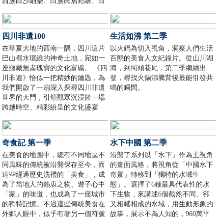
西族白沙細樂、白族民居彩繪、白
族繞三靈、騰沖皮影戲、西雙版納
傣族織錦的非遺文化。
四川非遺100
生活如沸 第二季
在華夏大地的西南一隅，四川這片
以火鍋為切入視角，洞察人們生活
巴山蜀水環繞的神奇土地，宛如一
百態的美食人文紀錄片。從山川湖
座蘊藏無盡瑰寶的文化富礦。 《四
海，到街頭巷尾，第二季繼續出
川非遺》恰似一把精妙的鑰匙，為
發，尋找火鍋沸騰背後最能引發共
我們開啟了一扇深入探尋四川非遺
鳴的瞬間。
世界的大門，引領觀眾沉浸於一場
跨越時空、精彩紛呈的文化盛宴
中。
奇食記 第一季
水下中國 第二季
在美食的地圖中，總有不同地區不
沿襲了系列以「水下」作為主視角
同風味的傳統被沿襲保存至今，而
的畫面風格，將視角從「中國水下
這些經過歷史洗禮的「美食」，成
奇景」轉移到「獨特的水域生
為了當地人的熱衷之物、遊子心中
態」。選擇了6種最具代表性的水
「家」的味道，也成為了一座城市
下生物，來講述6個截然不同、卻
的獨特記憶。不過這些傳統美食在
又相輔相成的水域，用生動形象的
外鄉人眼中，似乎有著另一個符號
故事，展示不為人知的，960萬平