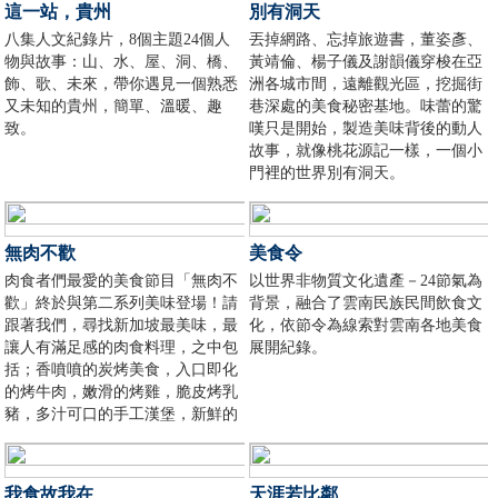
這一站，貴州
別有洞天
暗的森林、翻山越嶺還是沿著棚戶
八集人文紀錄片，8個主題24個人
丟掉網路、忘掉旅遊書，董姿彥、
區的土路；在他們去學校的路上，
物與故事：山、水、屋、洞、橋、
黃靖倫、楊子儀及謝韻儀穿梭在亞
孩子們向我們介紹了他們截然不同
飾、歌、未來，帶你遇見一個熟悉
洲各城市間，遠離觀光區，挖掘街
的地區——在那裡上課仍然是一次
又未知的貴州，簡單、溫暖、趣
巷深處的美食秘密基地。味蕾的驚
冒險。
致。
嘆只是開始，製造美味背後的動人
故事，就像桃花源記一樣，一個小
門裡的世界別有洞天。
無肉不歡
美食令
肉食者們最愛的美食節目「無肉不
以世界非物質文化遺產－24節氣為
歡」終於與第二系列美味登場！請
背景，融合了雲南民族民間飲食文
跟著我們，尋找新加坡最美味，最
化，依節令為線索對雲南各地美食
讓人有滿足感的肉食料理，之中包
展開紀錄。
括；香噴噴的炭烤美食，入口即化
的烤牛肉，嫩滑的烤雞，脆皮烤乳
豬，多汁可口的手工漢堡，新鮮的
蒸海鮮，還有更多！節目中的介紹
肯定會讓愛吃肉的朋友們大飽口
福！
我食故我在
天涯若比鄰