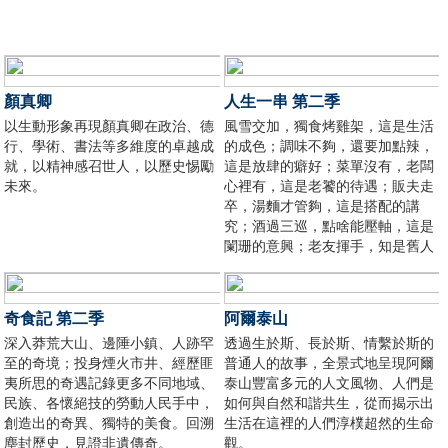
顏真卿
人生一串 第二季
以生動形象再現顏真卿在政治、德
風雪交加，獨食烤雞架，這是生活
行、學術、書法等多維度的卓越成
的成色；調味不夠，還要加點辣，
就，以精神感召世人，以歷史惕勵
這是放肆的癖好；菜單沒有，老闆
未來。
心裡有，這是老饕的待遇；販夫走
卒，湯麵才管夠，這是搭配的講
究；酒過三巡，點啥能壓軸，這是
闌珊的意興；老友揮手，知是舊人
來，這是時間的沉澱。
奇食記 第二季
阿爾泰山
深入莽荒大山、邊陲小鎮、人跡罕
透過生於斯、長於斯、情繫於斯的
至的奇境；投身煙火市井、經歷匪
普通人的故事，全景式地呈現阿爾
夷所思的奇遇記錄更多不同地域、
泰山豐富多元的人文風物、人們是
民族、各懷絕技的勞動人民手中，
如何與自然和諧共生，從而揭示出
創造出的奇異、獨特的美食。回溯
生活在這裡的人們淳樸超然的生命
塵封歷史，見證非遺傳奇。
觀。