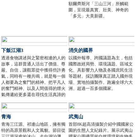
額爾齊斯河「三山三河」所觸範
圍，呈現最真實、壯美、神奇的
「多元」大美新疆。
下飯江湖3
消失的國界
透過食物講述與之緊密相連的人的
以國外報導、跨國議題為主，包括
故事，這群普通人活出了價值、尊
國際政經局勢、環境議題、區域文
嚴、自信，讓觀眾從中獲得些許勇
化、具影響力人物及各國庶民生活
氣，同時有一種共鳴，就是每一個
等題材。採訪團隊真正踏入國外現
人都要為之奮鬥的精神。把平凡人
場、實地拍攝製作。跑遍全球六大
的奮鬥精神、以及人間值得的煙火
洲、超過一百多個國家。
氣傳遞給更多還在尋找生活真諦的
人們。
青海
武夷山
青海三江源、祁連山地區，擁有獨
首部8K超高清攝製介紹中國國家公
特的高原景觀和人文風貌。節目從
園的生態人文紀錄片。展示武夷山
三江源深處的冰山，走向湖泊灘
國家公園優質的自然環境和生物多