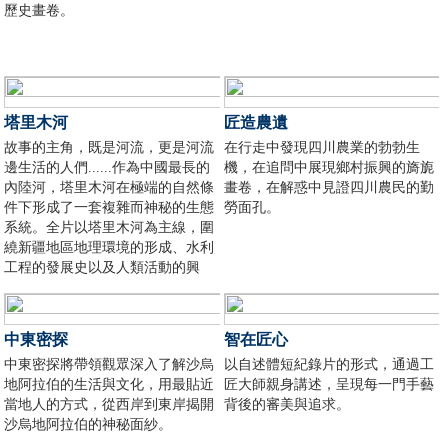
歷史畫卷。
塔里木河
匠造農遺
故事的主角，既是河流，更是河流
在行走中發現四川農業的勃勃生
邊生活的人們......作為中國最長的
機，在追問中展現鄉村振興的旖旎
內陸河，塔里木河在極端的自然條
畫卷，在解惑中見證四川農民的勤
件下形成了一套複雜而神秘的生態
勞面孔。
系統。全片以塔里木河為主線，圍
繞新疆地區地理環境的形成、水利
工程的發展史以及人類活動的興
衰，探討沙漠地區的水資源與文明
的關係。
中東密探
智在匠心
中東密探將帶領觀眾深入了解沙烏
以自述體短紀錄片的形式，通過工
地阿拉伯的生活與文化，用最貼近
匠大師親身講述，呈現每一門手藝
當地人的方式，從西岸到東岸揭開
背後的審美與追求。
沙烏地阿拉伯的神秘面紗。