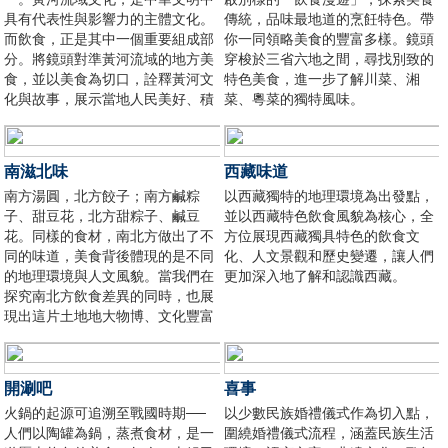
具有代表性與影響力的主體文化。
傳統，品味最地道的烹飪特色。帶
而飲食，正是其中一個重要組成部
你一同領略美食的豐富多樣。鏡頭
分。將鏡頭對準黃河流域的地方美
穿梭於三省六地之間，尋找別致的
食，並以美食為切口，詮釋黃河文
特色美食，進一步了解川菜、湘
化與故事，展示當地人民美好、積
菜、粵菜的獨特風味。
極、樂觀、向上的生活態度。
南滋北味
西藏味道
南方湯圓，北方餃子；南方鹹粽
以西藏獨特的地理環境為出發點，
子、甜豆花，北方甜粽子、鹹豆
並以西藏特色飲食風貌為核心，全
花。同樣的食材，南北方做出了不
方位展現西藏獨具特色的飲食文
同的味道，美食背後體現的是不同
化、人文景觀和歷史變遷，讓人們
的地理環境與人文風貌。當我們在
更加深入地了解和認識西藏。
探究南北方飲食差異的同時，也展
現出這片土地地大物博、文化豐富
多彩的面貌。
開涮吧
喜事
火鍋的起源可追溯至戰國時期──
以少數民族婚禮儀式作為切入點，
人們以陶罐為鍋，蒸煮食材，是一
圍繞婚禮儀式流程，涵蓋民族生活