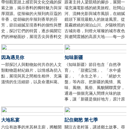
帶領觀眾踏上感官與文化交織的探
跟著主持人梁凱晴的腳步，展開一
索之旅，揭示香料的獨特魅力與深
場充滿電影感的絕美旅程。壯闊山
厚淵源。從辣椒的火辣到肉豆蔻的
河、流轉光影與城市風韻，在細膩
辛香，從胡椒的辛辣到香草的芬
鏡頭下展現最動人的旅途風景。從
芳，節目細膩呈現香料的個性與歷
晨霧繚繞的湖泊山川、夕陽映照的
史，探討它們的特質，逐步揭開它
古城街巷，到燈火璀璨的城市夜色
們的神秘面紗，展現舌尖與香料交
與遼闊震撼的高原大地——每一步
織的奇妙融合。
都帶來新的驚喜。
因為遇見你
知味新疆
一部探討人與動物如何共存的人文
《知味新疆》節目包含「自然孕
類動物題材紀錄片，以情感為切入
育」、「甜蜜記憶」、「水中盛
點，展現與其之間相生相伴、充滿
宴」、「永生之羊」、「絕妙大
溫情的生活細節，以及命運糾葛。
盤」等內容。把新疆的風情、風
味、風物、風俗、風貌關聯貫穿，
通過一個個充滿人間煙火味的故
事，讓「新疆是個好地方」原汁原
味、真實可感。
大地私宴
記住鄉愁 第七季
六位有故事的米其林主廚，將離開
關注古老村落，講述鄉土故事。尋