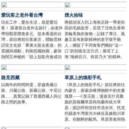
活也是甜的。
愛玩客之老外看台灣
煙火拾味
玩在工作，愛在生活，就是愛玩
將鏡頭深入到上海南京路一帶老街
客！ 跟著留台老外去旅行，由老外
區的毛細血管，呈現了活色生香和
帶領觀眾體會多元、從未看過的台
美輪美奐的食物；記錄了專注、風
灣，節目將前往客家庄，體驗雲林
趣又富有創新精神的老字號手藝
詔安文化節「乘著火龍去夜遊」的
人；捕捉了不同食客們獨好“這一
震撼與感動，到南投國姓鄉，參加
口”的別樣生活方式；展現了上
熱鬧又神祕的「陸上划龍舟搶成功
海“海納百川、有容乃大”的精神。
大賽」，前往高雄感受「客家婚
宴」的文化與傳統，更要前進台東
原民部落，帶領大家目擊從未看過
路見西藏
草原上的煥彩手札
的排灣族五年祭刺福球活動。
以兩年的時間跨度，穿越青藏公
《草原上的煥彩手札》節目將前往
路、川藏公路、新藏公路、中尼公
內蒙古，探索赤峰博物館中的史書
路……真實記錄了普通西藏人與公
瑰寶——C形玉龍；漫遊克什克騰
路之間的故事。
旗的貢格爾草原與烏蘭布統大草
原；探訪呼和浩特市清水河、托克
托縣老牛灣黃河大峽谷及敕勒川草
原。在馳騁的駿馬、草原美食與熱
情牧民的陪伴下，帶您深度體驗內