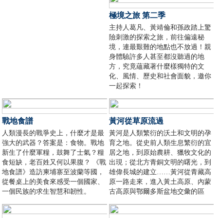
極境之旅 第二季
主持人葛凡、黃靖倫和孫政踏上驚
險刺激的探索之旅，前往偏遠秘
境，連最艱難的地點也不放過！親
身體驗許多人甚至都沒聽過的地
方，究竟蘊藏著什麼樣獨特的文
化、風情、歷史和社會面貌，邀你
一起探索！
戰地食譜
黃河從草原流過
人類漫長的戰爭史上，什麼才是最
黃河是人類繁衍的沃土和文明的孕
強大的武器？答案是：食物。戰地
育之地。從史前人類生息繁衍的宜
新生了什麼軍糧，鼓舞了士氣？糧
居之地，到原始農耕、獵牧文化的
食短缺，老百姓又何以果腹？ 《戰
出現；從北方青銅文明的曙光，到
地食譜》造訪柬埔寨至波蘭等國，
雄偉長城的建立……黃河從青藏高
從餐桌上的美食來感受一個國家、
原一路走來，進入黃土高原、內蒙
一個民族的求生智慧和韌性。
古高原與鄂爾多斯盆地交彙的區
域，自古以來就是兵家必爭之地，
也是亦農亦牧的人類家園。