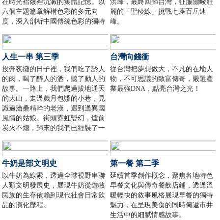
在時光褶皺裡沉澱的集體記憶。以
洪峰，最終回歸台灣，征服險峻壯
六個主題篇章解構色彩的多元向
麗的「聖稜線」挑戰七座百岳連
度，深入剖析中國傳統色彩的獨特
峰。
文化內涵。
人生一串 第三季
台灣向錢衝
投奔夜攤的日子裡，我們吃了誘人
從台灣把夢想做大，不凡的在地人
的肉，喝了醉人的酒，聽了動人的
物，不可思議的致富傳奇，嚴選產
故事。一路上，我們爬過拔地通天
業最強DNA，點亮台灣之光！
的大山，走過歲月包漿的小巷，見
識過滄桑精幹的老漢，遇到過異國
風情的姑娘。街頭霓虹變幻，爐前
炭火不熄，歸來的我們已經裝了一
肚子故事。我們已備好酒菜，咱
們，邊吃邊聊。
牛奶是部文明史
第一餐 第二季
以牛奶為線索，透過全球視野串聯
延續首季創作概念，聚焦各地特色
人類文明發展史，展現牛奶從遊牧
早餐文化與傳奇餐飲店鋪，透過溫
民族的生存依賴到現代社會日常飲
暖輕快的敘事風格展現早餐的獨特
品的演化歷程。
魅力，在呈現美食的同時傳遞市井
生活中的細膩情感故事。