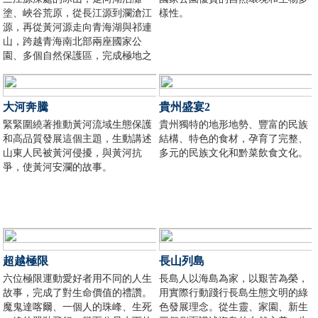
塗、峽谷荒原，從長江源到瀾滄江
樣性。
源，再從黃河源走向青海湖與祁連
山，跨越青海南北部兩座國家公
園、多個自然保護區，完成極地之
旅。
大河奔騰
貴州盛宴2
緊緊圍繞著推動黃河流域生態保護
貴州獨特的地形地勢、豐富的民族
和高品質發展這個主題，生動講述
結構、特色的食材，孕育了完整、
山東人民被黃河侵擾，與黃河抗
多元的民族文化和黔菜飲食文化。
爭，使黃河安瀾的故事。
超越極限
長山列島
六位極限運動愛好者用不同的人生
長島人以海島為家，以艱苦為榮，
故事，完成了對生命價值的禮讚。
用實際行動踐行長島生態文明的綠
魔鬼達喀爾、一個人的珠峰、生死
色發展理念。從生靈、家園、新生