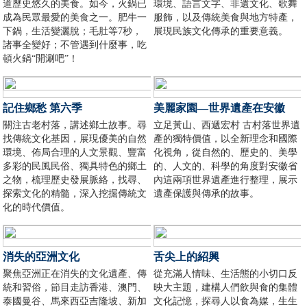
道歷史悠久的美食。如今，火鍋已
環境、語言文字、非遺文化、歌舞
成為民眾最愛的美食之一。肥牛一
服飾，以及傳統美食與地方特產，
下鍋，生活變灑脫；毛肚等7秒，
展現民族文化傳承的重要意義。
諸事全變好；不管遇到什麼事，吃
頓火鍋“開涮吧”！
記住鄉愁 第六季
美麗家園—世界遺產在安徽
關注古老村落，講述鄉土故事。尋
立足黃山、西遞宏村 古村落世界遺
找傳統文化基因，展現優美的自然
產的獨特價值，以全新理念和國際
環境、佈局合理的人文景觀、豐富
化視角，從自然的、歷史的、美學
多彩的民風民俗、獨具特色的鄉土
的、人文的、科學的角度對安徽省
之物，梳理歷史發展脈絡，找尋、
內這兩項世界遺產進行整理，展示
探索文化的精髓，深入挖掘傳統文
遺產保護與傳承的故事。
化的時代價值。
消失的亞洲文化
舌尖上的紹興
聚焦亞洲正在消失的文化遺產、傳
從充滿人情味、生活態的小切口反
統和習俗，節目走訪香港、澳門、
映大主題，建構人們飲與食的集體
泰國曼谷、馬來西亞吉隆坡、新加
文化記憶，探尋人以食為媒，生生