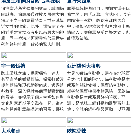
埃及王和他的宮殿 古墓探秘
旅行東西軍
追溯當時考古偵探的故事，試圖揭
顛覆傳統旅遊節目，強調女漢子玩
開謎底。追尋著通往埃及最偉大的
遍世界，用「玩戰」方式PK，兵分
法老王之一阿蒙霍特普三世及其親
兩路決一死戰。輕鬆有趣的內容
近女性的線索。此外，還揭示了在
中，將觀光經濟數字和各地風土民
附近重建古埃及有史以來最大的神
情融入，讓觀眾享受娛樂之餘，也
廟—同一位法老阿蒙霍特普三世失
能獲取知識。
落的祭祀神廟—背後的驚人計劃。
非一般婚禮
亞洲貓科大復興
踏上環球之旅，探索獨特、迷人，
世界40種貓科動物，遍布在地球百
甚至奇特的婚禮傳統、探索打破常
分之七十四的陸地，貓科動物是生
規的傳統和現代婚禮儀式。透過這
態系的關鍵物種，保育貓科動物，
些故事，深入探討每個群體對婚姻
就等於保育整個生態系統，因為貓
的看法，並揭示了個人幸福如何與
科動物是生態系最好的管家。亞
文化和家庭期望交織在一起。從奇
洲，是地球上貓科動物最豐富的土
特的習俗到意義深遠的習俗，展現
地，全球的貓科復興運動，以亞洲
了世界各地人們如何慶祝愛。
為起點，探討亞洲貓科動物的現在
與未來。
大地餐桌
陝辣香辣