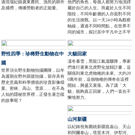
過現場紀錄廣東農民、漁民的耕作
他們的角色，每個人都努力地演繹
及捕撈，傳播勞動者的正能量。
屬於自己的人生。而處於人生不同
階段，不同年齡層的人亦面對不同
的生活挑戰。以一天24小時為觀察
軸線，通過不同時間點，在世界不
同的城市，探討其中平凡中之不平
凡的人物故事。
野性四季：珍稀野生動物在中
大貓回家
凜冬暴雪，黑龍江氣溫驟降，專家
國
們進行著東北虎野化放歸計畫，這
世界頂尖野生動物拍攝團隊，以年
關係到東北虎物種的未來。大約20
為週期在野外跟蹤拍攝，留存具有
0萬年前，這個物種的傳奇在這裡
歷史意義和科學價值的珍貴影像檔
開始，興盛又衰落。為了讓「大
案。密林、高山、雪原...... 在不為
貓」能夠真正回家，人們一直在不
人知的隱秘世界裡，正發生著怎樣
懈地努力。
的故事呢？
山河新疆
以紀錄視角圍繞新疆崑崙山、天山
和阿爾泰山，塔里木河、伊犁河、