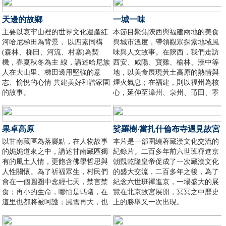
蒙古的壯麗風光與多彩文化。
天邊的故鄉
一城一味
主要以哀牢山裡的世界文化遺產紅
本節目聚焦陝西與福建兩地的美食
河哈尼梯田為背景， 以四素同構
與城市溫度，帶領觀眾探索地域風
(森林、梯田、河流、村寨)為契
味與人文故事。在陝西，我們走訪
機，春夏秋冬為主 線，講述哈尼族
西安、咸陽、寶雞、榆林、漢中等
人在大山里、梯田邊用堅強的意
地，以美食展現黃土高原的熱情與
志、愉悅的心情 共建美好和諧家園
煙火氣息；在福建，則以福州為核
的故事。
心，延伸至漳州、泉州、莆田、寧
德等地，挖掘八閩地區的鮮味精
髓。節目以生動視角記錄美食與締
造者的故事，呈現不同城市的風土
果卓高原
娑羅樹‧當扎什倫布寺遇見故宮
人情與背後的溫度，讓觀眾在味蕾
以甘南藏區為落腳點，在人物故事
本片是一部圍繞著藏漢文化交流的
的旅程中感受中華飲食文化的豐富
的娓娓道來之中，講述甘南藏區獨
紀錄片。二百多年前六世班禪進京
魅力。
有的風土人情，更飽含佛學哲思與
朝覲乾隆皇帝促成了一次藏漢文化
人性關懷。為了祈福眾生，村民們
的盛大交流，二百多年之後，為了
會在一個圓圈中念經七天，禁言禁
紀念六世班禪進京，一場盛大的展
食；再小的生命，哪怕是螞蟻，在
覽在北京故宮展開，冥冥之中歷史
這里也都將被呵護；風雪再大，也
上的勝舉又一次出現。
要尋找走失的牦牛；天氣還暖，這
片草原又敞開胸懷迎接八方來