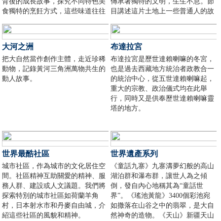
背後的成長故事，探究不同特色美
傳承著獨特的文明，生生不息。節
食獨特的烹飪方式，這些味道往往
目講述這片土地上一些普通人的故
是幾代人的經驗積累，是最能包容
事。根植內心的信仰賦予他們善良
古老的文化，蘊藏著最濃重的生活
的天性，與惡劣環境的抗爭造就了
儀式。為您帶來動人的、貼近的生
他們堅韌的品格，在新的時代機會
大河之洲
布達拉宮
活故事。
面前，夢想和挑戰激勵著他們。
把大自然當作創作主體，走近珍稀
布達拉宮是歷世達賴喇嘛的冬宮，
動物，記錄黃河三角洲萬物共生的
也是過去西藏地方統治者政教合一
動人故事。
的統治中心，從五世達賴喇嘛起，
重大的宗教、政治儀式均在此舉
行，同時又是供奉歷世達賴喇嘛靈
塔的地方。
世界最酷社區
世界遺產系列
城市社區，作為城市的文化居住空
《童話九寨》九寨溝夢幻般的高山
間。社區精神互助關愛的精神、服
湖泊群和瀑布群，讓世人為之傾
務人群、建設或人文議題。我們將
倒，發自內心地稱其為“童話世
探索特別的城市社區如荷蘭羊角
界”。《瑤池黃龍》3400個彩池宛
村，日本射水市和丹麥自由城，介
如撒落在山谷之中的翡翠，是大自
紹這些社區的風貌和精神。
然神奇的造物。《天山》新疆天山