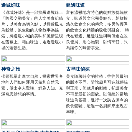
邊城好味
延邊味道
《邊城好味》是一部搜羅邊境線上
富有濃鬱地方特色的朝鮮族傳統飲
「跨國交融美食」的人文美食紀錄
食，味道與文化完美結合。朝鮮族
片，以美食為切入點，以極致風光
悠久飲食文化的傳承，多民族優秀
為載體，以生動的人物故事為線
的飲食文化精髓的吸收與融合。 時
索，將邊境小城的美味和風情呈現
代在變遷、延邊味道與時俱進在改
在螢幕上。藉由味道，走近邊境小
良發展。用心炮製，以情烹飪，只
城的蓬勃生活。
為讓你的味蕾享受。
神奇之旅
古早味偵探
帶領觀眾走進大自然，探索世界各
美食隨著時空的推移，往往與最初
地的人們如何運用天氣和自然元
的版本不同。雖說歲月可造就傳統
素，做出令人驚嘆、鮮為人知、充
與正宗，但歲月的剝離，卻讓美食
滿奇思妙想的事情。
不再是最初的面貌。以傳統的當地
味道為基礎，進行一次訪古溯今的
飲食體驗，透過一名廚師來重現古
早味。