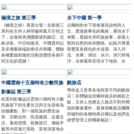
化的概念：奇葩、可怕、難聞……
方公里之下的世界。
極境之旅 第三季
水下中國 第一季
《極境之旅》再度出發！全新第三
以獨特的水下視角展現自然與人
系列在主持人林明倫和葛凡引領之
文。透過敘事化的風格，展現水下
下，走進南美洲國家玻利維亞、北
奇觀，發掘水岸民族故事，探索人
歐冰島、中亞哈薩克、中國貴州以
類與自然的依存關係。紀錄片將選
及非洲最南端的南非共和國，體驗
取豐富多樣化的水資源、深入河
各種驚險刺激的活動並體悟各個不
流、水庫、湖泊、冰川、洞穴和海
同文化的震撼！
洋，去探索和呈現水下地形、生
物、古蹟和人文故事。
中國雲南十五個特有少數民族
酷旅店
帶你走入世界各地與眾不同的酷旅​​
影像誌 第三季
店！在體驗這些獨特旅店的精彩之
此系列影像誌以雲南15個特有少數
餘，主持人也將走入旅店不對外開
民族當下的生產生活與文化習俗為
放的幕後運作，親身領略旅店團隊
拍攝重點，對一個民族的歷史由
所碰到的各種特殊任務以及他們在
來、宗教信仰、民居建築、生產生
經營管理上的獨家秘訣！
活、風俗習慣、歌舞節日、傳統手
藝等內容進行系統、富有深度地全