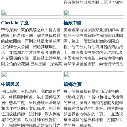
具有極好的自然奇觀，展現了獨特
的自然美。《脈動泰山》“泰山何
以為泰山”，講述與泰山發生歷史
和現實關聯的一個個精彩故事。
Check in 了沒
極致中國
《仙山峨眉 大佛凌雲》八億年的造
帶你探索中東的奧秘之旅！從古老
美國國家地理探險家兼攝影師本·霍
化，峨眉山仙氣十足，1200年的凝
的約旦哈希姆王國，穆罕默德後裔
頓與三位中國新時代探險家組成團
視，樂山大佛法相莊嚴。《三孔春
的故鄉開始，再到全球最奢華的阿
隊，踏上一段驚險刺激的極限旅
秋》深入挖掘“三孔”文化遺產所蘊
拉伯聯合大公國，體驗其璀璨生
程。他們分別前往四川省的四姑娘
含的禮樂仁和思想。
活；穿越2021年才跟中東各國恢復
山、陜西省漢中寧強的天坑群以及
外交關係的卡達；最終踏上沙烏地
中國南端的海南島，向當地獨特的
阿拉伯的後花園-巴林王國，探索其
自然環境發起挑戰，向他們學習當
文化和自然之美。一場沉浸式的旅
地獨有的生存技能，學以致用完成
行，等待您的蒞臨。
挑戰。
中國民居
鎮鄉之寶
何以為家，何以為根。我們從何而
每一個鄉鎮都有屬於自己獨特的
來，終將回到何處。以中國傳統民
《鎮鄉之寶》！當中包括世代相傳
居生態為主題，呈現傳統民居建築
的技能、源自大自然的恩賜及翻轉
和居住生活的人文紀錄片。聯合多
鄉鎮經濟命運的行業等。內容將揭
位頂級建築師、設計師，深入到各
開世界各地特殊的「寶」，並透視
處特色村落，以設計師的視覺切
每座鄉鎮的精神和樣貌，打開對世
入，描繪中國傳統民居建築設計之
界的另一種認知。