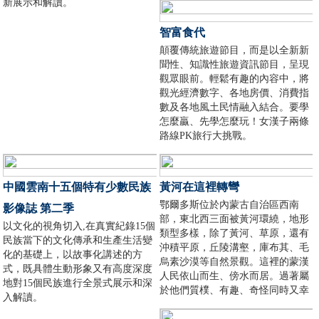
新展示和解讀。
智富食代
顛覆傳統旅遊節目，而是以全新新
聞性、知識性旅遊資訊節目，呈現
觀眾眼前。輕鬆有趣的內容中，將
觀光經濟數字、各地房價、消費指
數及各地風土民情融入結合。要學
怎麼贏、先學怎麼玩！女漢子兩條
路線PK旅行大挑戰。
中國雲南十五個特有少數民族
黃河在這裡轉彎
鄂爾多斯位於內蒙古自治區西南
影像誌 第二季
部，東北西三面被黃河環繞，地形
以文化的視角切入,在真實紀錄15個
類型多樣，除了黃河、草原，還有
民族當下的文化傳承和生產生活變
沖積平原，丘陵溝壑，庫布其、毛
化的基礎上，以故事化講述的方
烏素沙漠等自然景觀。這裡的蒙漢
式，既具體生動形象又有高度深度
人民依山而生、傍水而居。過著屬
地對15個民族進行全景式展示和深
於他們質樸、有趣、奇怪同時又幸
入解讀。
福的生活。