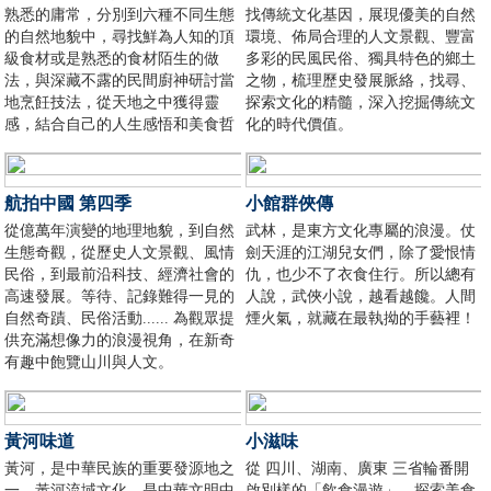
熟悉的庸常，分別到六種不同生態
找傳統文化基因，展現優美的自然
的自然地貌中，尋找鮮為人知的頂
環境、佈局合理的人文景觀、豐富
級食材或是熟悉的食材陌生的做
多彩的民風民俗、獨具特色的鄉土
法，與深藏不露的民間廚神研討當
之物，梳理歷史發展脈絡，找尋、
地烹飪技法，從天地之中獲得靈
探索文化的精髓，深入挖掘傳統文
感，結合自己的人生感悟和美食哲
化的時代價值。
學，製作一桌極致饗宴。
航拍中國 第四季
小館群俠傳
從億萬年演變的地理地貌，到自然
武林，是東方文化專屬的浪漫。仗
生態奇觀，從歷史人文景觀、風情
劍天涯的江湖兒女們，除了愛恨情
民俗，到最前沿科技、經濟社會的
仇，也少不了衣食住行。所以總有
高速發展。等待、記錄難得一見的
人說，武俠小說，越看越饞。人間
自然奇蹟、民俗活動...... 為觀眾提
煙火氣，就藏在最執拗的手藝裡！
供充滿想像力的浪漫視角，在新奇
有趣中飽覽山川與人文。
黃河味道
小滋味
黃河，是中華民族的重要發源地之
從 四川、湖南、廣東 三省輪番開
一。黃河流域文化，是中華文明中
啟別樣的「飲食漫遊」，探索美食