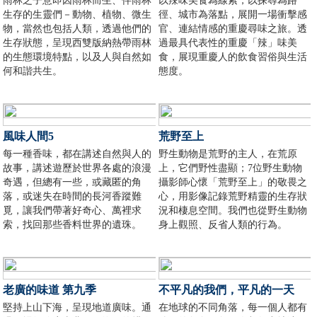
雨林之子意即因雨林而生、伴雨林
以辣味美食為線索，以探尋為路
生存的生靈們－動物、植物、微生
徑、城市為落點，展開一場衝擊感
物，當然也包括人類，透過他們的
官、連結情感的重慶尋味之旅。透
生存狀態，呈現西雙版納熱帶雨林
過最具代表性的重慶「辣」味美
的生態環境特點，以及人與自然如
食，展現重慶人的飲食習俗與生活
何和諧共生。
態度。
風味人間5
荒野至上
每一種香味，都在講述自然與人的
野生動物是荒野的主人，在荒原
故事，講述遊歷於世界各處的浪漫
上，它們野性盡顯；7位野生動物
奇遇，但總有一些，或藏匿的角
攝影師心懷「荒野至上」的敬畏之
落，或迷失在時間的長河香蹤難
心，用影像記錄荒野精靈的生存狀
覓，讓我們帶著好奇心、萬裡求
況和棲息空間。我們也從野生動物
索，找回那些香料世界的遺珠。
身上觀照、反省人類的行為。
老廣的味道 第九季
不平凡的我們，平凡的一天
堅持上山下海，呈現地道廣味。通
在地球的不同角落，每一個人都有