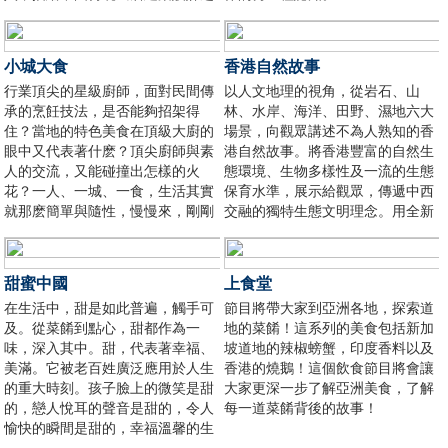
美。同時，通過實地體驗和互動交
流，發掘老房子裡家的故事。
小城大食
香港自然故事
行業頂尖的星級廚師，面對民間傳
以人文地理的視角，從岩石、山
承的烹飪技法，是否能夠招架得
林、水岸、海洋、田野、濕地六大
住？當地的特色美食在頂級大廚的
場景，向觀眾講述不為人熟知的香
眼中又代表著什麽？頂尖廚師與素
港自然故事。將香港豐富的自然生
人的交流，又能碰撞出怎樣的火
態環境、生物多樣性及一流的生態
花？一人、一城、一食，生活其實
保育水準，展示給觀眾，傳遞中西
就那麽簡單與隨性，慢慢來，剛剛
交融的獨特生態文明理念。用全新
好。
的角度呈現香港的競爭力，為觀眾
提供極具療癒感的視聽享受，展現
香港的魅力。
甜蜜中國
上食堂
在生活中，甜是如此普遍，觸手可
節目將帶大家到亞洲各地，探索道
及。從菜餚到點心，甜都作為一
地的菜餚！這系列的美食包括新加
味，深入其中。甜，代表著幸福、
坡道地的辣椒螃蟹，印度香料以及
美滿。它被老百姓廣泛應用於人生
香港的燒鵝！這個飲食節目將會讓
的重大時刻。孩子臉上的微笑是甜
大家更深一步了解亞洲美食，了解
的，戀人悅耳的聲音是甜的，令人
每一道菜餚背後的故事！
愉快的瞬間是甜的，幸福溫馨的生