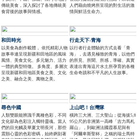
傳統美食，深入探討了各地傳統美
人們藉由燒烤所呈現的對生活的激
食背後的故事與情感。
情與鮮活生命力。
和田時光
行走天下-青海
以美食為創作載體， 依托精彩人物
以行者行走體驗的方式去看「青
故事串連呈現新疆和田地區的風味
海」，去遇見極致的青海，以他們
風情、美食文化、多元魅力、活力
的所見、所聞、所感，準確、真實
一體的典型特徵。 多角度、多層次
表達出青海這片水土所孕育的各種
呈現新疆和田地區美食之美、文化
生命奇蹟和不平凡的人生故事。
之美、融合之美、萬物之美。
尋色中國
上山吧！台灣隊
人類雙眼能辨識千萬種色彩，不同
橫跨三大洲、三大聖山；從海拔5,8
文化卻為色彩注入獨特靈魂。當人
95公尺的非洲第一高峰「吉力馬札
們的目光觸及華夏文明長河，那些
羅山」，到歐洲法國霞慕尼與有
震顫心靈的色彩密碼，始終錒刻著
「阿爾卑斯聖杯」之稱的瑞士馬特