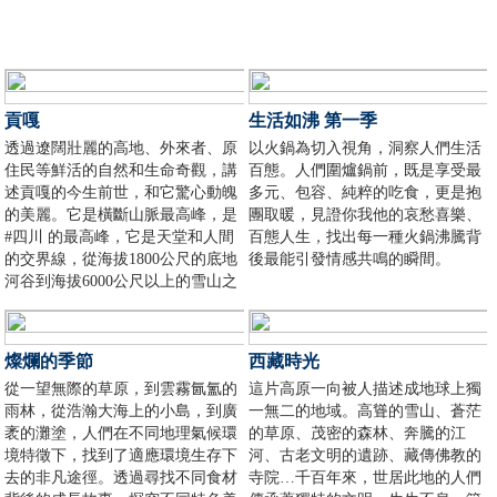
貢嘎
生活如沸 第一季
透過遼闊壯麗的高地、外來者、原
以火鍋為切入視角，洞察人們生活
住民等鮮活的自然和生命奇觀，講
百態。人們圍爐鍋前，既是享受最
述貢嘎的今生前世，和它驚心動魄
多元、包容、純粹的吃食，更是抱
的美麗。它是橫斷山脈最高峰，是
團取暖，見證你我他的哀愁喜樂、
#四川 的最高峰，它是天堂和人間
百態人生，找出每一種火鍋沸騰背
的交界線，從海拔1800公尺的底地
後最能引發情感共鳴的瞬間。
河谷到海拔6000公尺以上的雪山之
巔，從孕育生命到殘酷的剝奪，#
貢嘎山 不斷地展現出遼闊、壯麗、
包容和威嚴。
燦爛的季節
西藏時光
從一望無際的草原，到雲霧氤氳的
這片高原一向被人描述成地球上獨
雨林，從浩瀚大海上的小島，到廣
一無二的地域。高聳的雪山、蒼茫
袤的灘塗，人們在不同地理氣候環
的草原、茂密的森林、奔騰的江
境特徵下，找到了適應環境生存下
河、古老文明的遺跡、藏傳佛教的
去的非凡途徑。透過尋找不同食材
寺院…千百年來，世居此地的人們