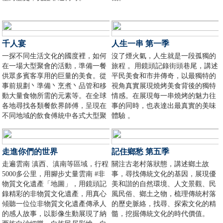
千人宴
人生一串 第一季
一探不同生活文化的國度裡，如何
沒了煙火氣，人生就是一段孤獨的
在一場大型聚會的活動，準備一餐
旅程 。用鏡頭記錄街頭巷尾，講述
供眾多賓客享用的巨量的美食。從
平民美食和市井傳奇，以最獨特的
事前規劃丶準備丶烹煮丶品管和移
視角真實展現燒烤美食背後的獨特
動大量食物所需的元素等。在全球
情感。在展現每一串燒烤的魅力往
各地尋找各類餐飲界師傅，呈現在
事的同時，也表達出最真實的美味
不同地域的飲食傅統中各式大型聚
體驗 。
餐活動的文化美食。
走進你們的世界
記住鄉愁 第五季
走遍雲南 滇西、滇南等區域，行程
關注古老村落狀態，講述鄉土故
5000多公里，用腳步丈量雲南 #非
事，尋找傳統文化的基因，展現優
物質文化遺產「地圖」，用鏡頭記
美和諧的自然環境、人文景觀、民
錄精彩的非物質文化遺產，用真心
風民俗、鄉土之物，梳理傳統村落
傾聽一位位非物質文化遺產傳承人
的歷史脈絡，找尋、探索文化的精
的感人故事，以影像生動展現了納
髓，挖掘傳統文化的時代價值。