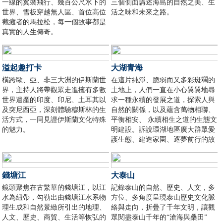
一線的翼裝飛行、幾百公尺水下的
三個側面講述海島的自然之美、生
世界、雪板穿越無人區、首位高位
活之味和未來之路。
截癱者的馬拉松，每一個故事都是
真實的人生傳奇。
溢起趣打卡
大湖青海
橫跨歐、亞、非三大洲的伊斯蘭世
在這片純淨、脆弱而又多彩斑斕的
界，主持人將帶觀眾走進擁有多數
土地上，人們一直在小心翼翼地尋
世界遺產的印度、印尼、土耳其以
求一種永續的發展之道，探索人與
及突尼西亞，深刻體驗穆斯林的生
自然的關係，以及蘊含萬物相聯、
活方式，一同見證伊斯蘭文化特殊
平衡相安、 永續相生之道的生態文
的魅力。
明建設。訴說環湖地區廣大群眾愛
護生態、建造家園、逐夢前行的故
事。
錢塘江
大泰山
鏡頭聚焦在古繁華的錢塘江，以江
記錄泰山的自然、歷史、人文，多
水為紐帶，勾勒出由錢塘江水系物
方位、多角度呈現泰山歷史文化脈
理生成和自然景緻所引出的地理、
絡與走向，折疊了千年文明，讓觀
人文、歷史、商貿、生活等恢弘的
眾閱盡泰山千年的“滄海與桑田”