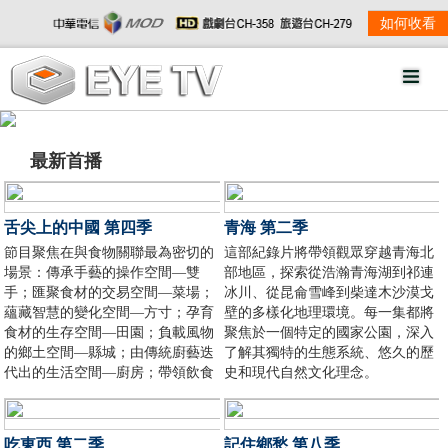
如何收看
最新首播
舌尖上的中國 第四季
青海 第二季
節目聚焦在與食物關聯最為密切的
這部紀錄片將帶領觀眾穿越青海北
場景：傳承手藝的操作空間—雙
部地區，探索從浩瀚青海湖到祁連
手；匯聚食材的交易空間—菜場；
冰川、從昆侖雪峰到柴達木沙漠戈
蘊藏智慧的變化空間—方寸；孕育
壁的多樣化地理環境。每一集都將
食材的生存空間—田園；負載風物
聚焦於一個特定的國家公園，深入
的鄉土空間—縣城；由傳統廚藝迭
了解其獨特的生態系統、悠久的歷
代出的生活空間—廚房；帶領飲食
史和現代自然文化理念。
文化傳播的文化空間—中餐廳。
吃東西 第二季
記住鄉愁 第八季