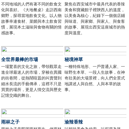
不同地域的人們有著不同的飲食文
聚焦在西安城市中最具代表的香辣
化與喜好。《大地餐桌》走訪西南
美食和寶藏館子裡陝西人的溫度，
鄉野，探尋當地飲食文化。以人物
以美食為核心，紀錄下一個個店鋪
故事串連食材、菜餚與本土飲食習
與味道、與家鄉、與家人、與食客
慣，展現本土滋味與食物有關的情
的故事、展現出西安這座城市的熱
感故事。
度與溫度。
全世界最棒的市場
秘境神草
一場驚喜的文化之旅，帶領觀眾走
一種特殊地形、一戶普通人家、一
進全球最迷人的市場，穿梭在異國
味野生本草、一段人生故事，在神
的街巷間，從熱鬧喧囂的叫賣聲到
奇壯美的大場景裡，向人們全景式
細水長流的手藝傳承，這裡不只是
地講述人與自然、人與本草的故
買賣的場所，更是人情交流與歷史
事。
記憶交織的舞台。
雨林之子
渝辣香辣