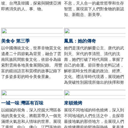
坡、台灣及韓國，探索與關懷亞洲
不息，天人合一的處世哲學和生存
即將消失的人、事、物。
智慧，展現當下人們對食物的新認
知、新觀念、新美學。
美食令 第三季
鳳凰：她的傳奇
以中國傳統文化，世界非物質文化
她們是漢代的解憂公主、唐代的武
遺產二十四節氣為背景，融合了雲
則天、宋代的李清照、清代的沈
南民族民間飲食文化，依節令為線
壽，她們打破了時代局限，掌握了
索對雲南各地美食展開紀錄。 用豐
自己的命運。節目整合史料記述，
富的鏡頭語言和質樸的故事記錄下
解析當時女性所處的政治、經濟、
了多姿多彩的時令美食景象。
文化、禮法等時代境遇，展現她們
為突破性別困境所做出的抉擇和努
力。
一城一味 灣區有百味
來頓燒烤
以細膩的視角，深入挖掘大灣區各
展現不同地域的特色燒烤，深入到
地的美食文化，將觀眾帶入一個充
不同地域的人們生活之中，去探尋
滿煙火氣息和人情味的世界。展現
最接地氣的那些地方，去展現人們
了廣州、中山、佛山、江門等地的
在燒烤攤前的鬆弛與熱絡，來表達