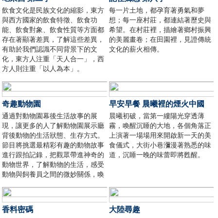
飲食文化是民族文化的縮影，東方
每一片土地，都孕育著勇氣和夢
與西方國家的飲食特徵、飲食功
想；每一座村莊，都連結著歷史與
能、飲食對象、飲食性質等方面都
希望。在村莊裡，描繪著鄉村振興
存在著顯著差異，了解這些差異，
的美麗畫卷；在田園裡，見證傳統
有助於我們認識不同背景下的文
文化的薪火相傳。
化，東方人注重「天人合一」，西
方人則注重「以人為本」。
奇趣動物園
早安早餐 晨曦裡的煙火中國
通過對動物園幕後生活故事的展
晨曦初破，當第一縷陽光穿透薄
現，讓更多的人了解動物園展示廳
霧，喚醒沉睡的大地，各個角落正
背後動物的生活狀態、生存方式。
上演著一場場用來開啟新一天的美
節目將挑選最精彩有趣的動物故事
食儀式，大街小巷瀰漫著熟悉的味
進行跟拍記錄，把觀眾帶進神奇的
道，沉睡一晚的味蕾即將甦醒。
動物世界，了解動物的生活，感受
動物與飼養員之間的微妙關係，喚
醒人們的保護意識。
香料密碼
大陸尋趣