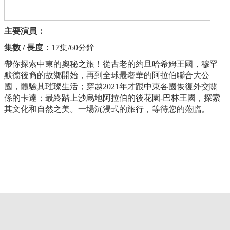
主要演員：
集數 / 長度：
17集/60分鐘
帶你探索中東的奧秘之旅！從古老的約旦哈希姆王國，穆罕
默德後裔的故鄉開始，再到全球最奢華的阿拉伯聯合大公
國，體驗其璀璨生活；穿越2021年才跟中東各國恢復外交關
係的卡達；最終踏上沙烏地阿拉伯的後花園-巴林王國，探索
其文化和自然之美。一場沉浸式的旅行，等待您的蒞臨。