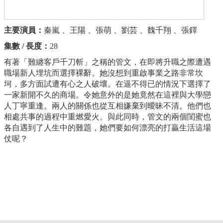
主要演員：
秦嵐 、王陽 、張萌 、劉芸 、魏千翔 、張鐸
集數 / 長度：
28
有著「難纏客戶千刀斬」之稱的管文，在即將升職之際遭遇
職場新人埋坑而選擇裸辭。她沒想到重啟事業之路非常坎
坷，多方面試遭有心之人破壞。在逼不得已的情況下選擇了
一家新開不久的商場。令她意外的是她竟然在這裡與大學戀
人丁寧重逢。兩人的關係也從互相嫌棄到曖昧不清。他們也
相處共事的過程中重燃愛火。與此同時，管文的兩個閨蜜也
各自遇到了人生中的難題，她們要如何漂亮的打贏生活這場
仗呢？