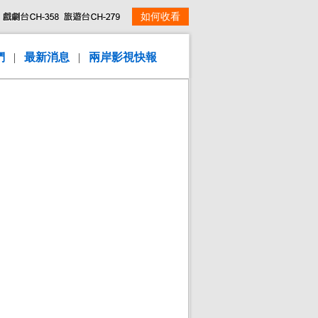
如何收看
們
|
最新消息
|
兩岸影視快報