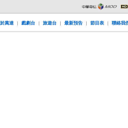
於萬達
|
戲劇台
|
旅遊台
|
最新預告
|
節目表
|
聯絡我