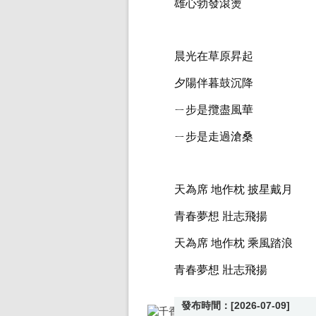
雄心勃發滾燙
晨光在草原昇起
夕陽伴暮鼓沉降
ㄧ步是攬盡風華
ㄧ步是走過滄桑
天為席 地作枕 披星戴月
青春夢想 壯志飛揚
天為席 地作枕 乘風踏浪
青春夢想 壯志飛揚
發布時間：[2026-07-09]