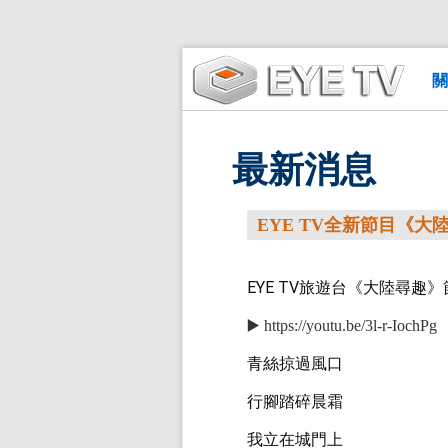
關
最新消息
EYE TV全新節目《
EYE TV旅遊台《大陸尋趣
▶️ https://youtu.be/3l-r-IochPg
青絲掠過風口
行腳踏碎晨霜
我立在城門上