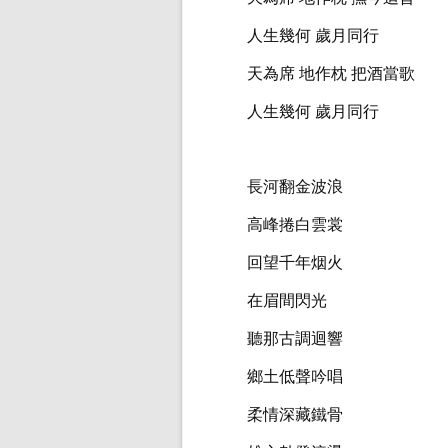
人生幾何 歲月同行
天為席 地作枕 把酒當歌
人生幾何 歲月同行
長河翻金波浪
高峰捲白雲裳
回望千年烟火
在眉間閃光
聽那古調迴響
鄉土低聲吟唱
柔情深藏鐵骨