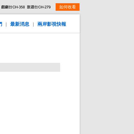
如何收看
們
|
最新消息
|
兩岸影視快報