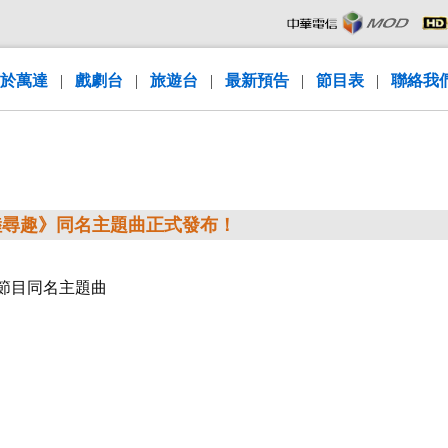
於萬達
|
戲劇台
|
旅遊台
|
最新預告
|
節目表
|
聯絡我
大陸尋趣》同名主題曲正式發布！
》節目同名主題曲