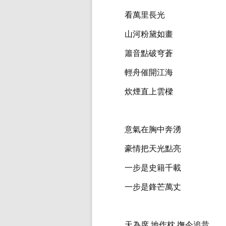
看萬里長光
山河粉黛如畫
簫音點破穹蒼
輕舟催開江海
炊煙直上雲樑
意氣在胸中奔湧
豪情把天光點亮
一步是史籍千載
一步是鋒芒萬丈
天為席 地作枕 撫今追昔