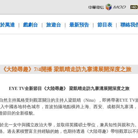
於萬達
|
戲劇台
|
旅遊台
|
最新預告
|
節目表
|
聯絡我
目《大陸尋趣》7/4開播 梁凱晴走訪九寨溝展開深度之旅
EYE TV
全新節目《大陸尋趣》 梁凱晴走訪九寨溝展開深度之旅
自然主持風格受到觀眾關注的主持人梁凱晴（
Nina
），即將帶著
EYE TV
深入中國各地特色城市，首波拍攝地點橫跨上海、西安、成都與九寨溝，
遊節目的全新樣貌。
於北一女中與國立政治大學，並取得英國碩士學位，兼具知性與親和力
格。過去累積豐富主持經驗的她，也期待透過《大陸尋趣》帶領觀眾以不