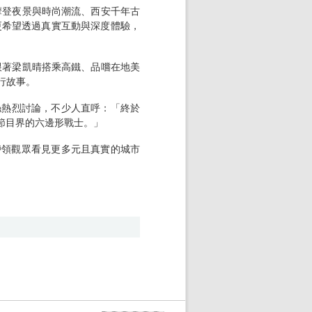
摩登夜景與時尚潮流、西安千年古
更希望透過真實互動與深度體驗，
跟著梁凱晴搭乘高鐵、品嚐在地美
行故事。
絲熱烈討論，不少人直呼：「終於
節目界的六邊形戰士。」
帶領觀眾看見更多元且真實的城市