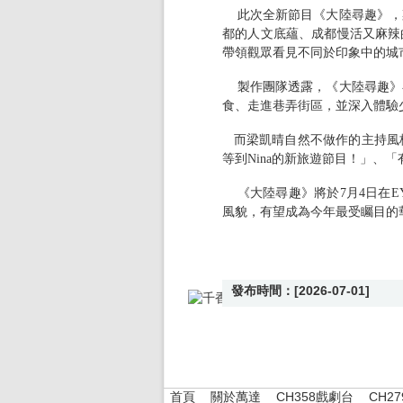
此次全新節目《大陸尋趣》，
都的人文底蘊、成都慢活又麻辣
帶領觀眾看見不同於印象中的城
製作團隊透露，《大陸尋趣》
食、走進巷弄街區，並深入體驗
而梁凱晴自然不做作的主持風
等到
Nina
的新旅遊節目！」、「
《大陸尋趣》將於
7
月
4
日在
E
風貌，有望成為今年最受矚目的
發布時間：[2026-07-01]
首頁
關於萬達
CH358戲劇台
CH2
|
|
|