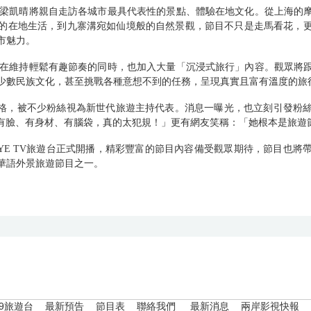
梁凱晴將親自走訪各城市最具代表性的景點、體驗在地文化。從上海的
的在地生活，到九寨溝宛如仙境般的自然景觀，節目不只是走馬看花，
市魅力。
在維持輕鬆有趣節奏的同時，也加入大量「沉浸式旅行」內容。觀眾將
少數民族文化，甚至挑戰各種意想不到的任務，呈現真實且富有溫度的旅
格，被不少粉絲視為新世代旅遊主持代表。消息一曝光，也立刻引發粉
有臉、有身材、有腦袋，真的太犯規！」更有網友笑稱：「她根本是旅遊
YE TV
旅遊台正式開播，精彩豐富的節目內容備受觀眾期待，節目也將
華語外景旅遊節目之一。
79旅遊台
最新預告
節目表
聯絡我們
最新消息
兩岸影視快報
|
|
|
|
|
|