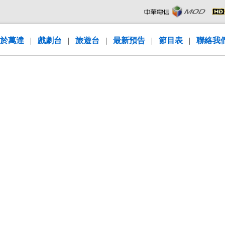
於萬達
|
戲劇台
|
旅遊台
|
最新預告
|
節目表
|
聯絡我