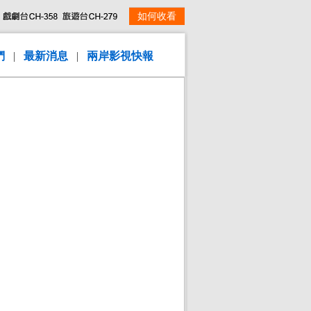
如何收看
們
|
最新消息
|
兩岸影視快報