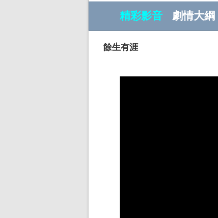
精彩影音
劇情大綱
餘生有涯
w